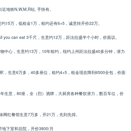
街近地铁N,W,M,R站, 手快有。
约1​5万，​低租金1万，租约还有6+5，诚意​转开价22万。
​ll you can eat 3千尺，生意约12万，距法拉盛半个小时，价面议。
档购物中心，生意约13万，​10年租约，纽约上州距法拉盛40多分钟，​潜力
0呎，生意6万多，40多座位，租约4+5，租金现在降到6500全包，价面
，10年生意，80座，全（烈）酒牌，大厨房各种餐饮潜力，数百车位，价
风味网红餐馆生意7万多，开21万，先到先得。
地下室和后院，开价3800/月​​​