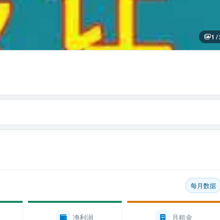
1 /
每月数据
净利润
月租金