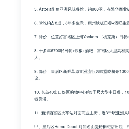
5. Astoria街角亚洲风味餐馆，约800呎，在繁华商业
6. 堂吃约占8成，8年多生意，康州铁板日餐​+酒吧生意​
7.​ 降价：位置好富裕区上州Yonkers （杨克斯）日餐​a
8. 十多年6700呎日餐+铁板​+酒吧，富裕区大型高
大。
9. ​降价：皇后区新鲜草原亚洲流行风味堂吃餐馆130
议。
10. 长岛40出口好区购物中心约3千尺大型中日餐
钱灵活。
11. 新泽西富区火车站对面商业主街，近3千呎亚洲
甲、​皇后区​Home Depot 对知名面瓷砖橱柜店出租，带