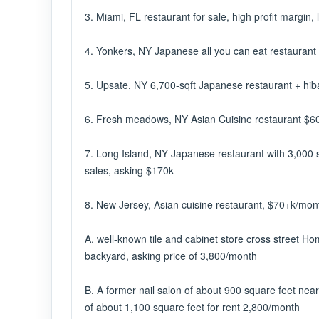
3. Miami, FL restaurant for sale, high profit margin,
4. Yonkers, NY Japanese all you can eat restaurant 
5. Upsate, NY 6,700-sqft Japanese restaurant + hib
6. Fresh meadows, NY Asian Cuisine restaurant $60
7. Long Island, NY Japanese restaurant with 3,000 s
sales, asking $170k
8. New Jersey, Asian cuisine restaurant, $70+k/mon
A. well-known tile and cabinet store cross street H
backyard, asking price of 3,800/month
B. A former nail salon of about 900 square feet near
of about 1,100 square feet for rent 2,800/month