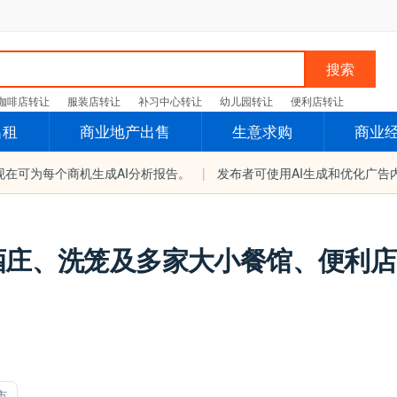
搜索
咖啡店转让
服装店转让
补习中心转让
幼儿园转让
便利店转让
出租
商业地产出售
生意求购
商业
现在可为每个商机生成AI分析报告。
|
发布者可使用AI生成和优化广告
庄、洗笼及多家大小餐馆​、便利店
市