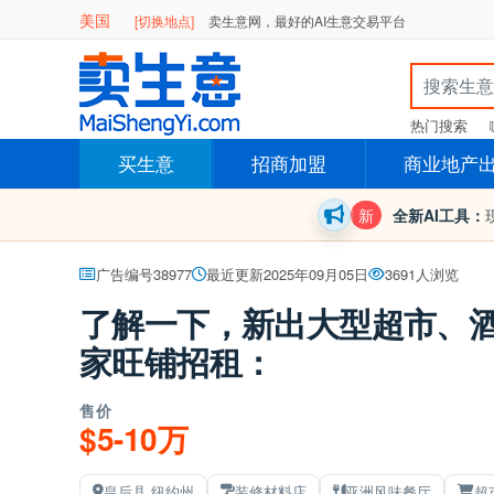
美国
[切换地点]
卖生意网，最好的AI生意交易平台
热门搜索
买生意
招商加盟
商业地产
新
全新AI工具：
广告编号38977
最近更新2025年09月05日
3691人浏览
了解一下，新出大型超市、酒
家旺铺招租：
售价
$5-10万
皇后县,纽约州
装修材料店
亚洲风味餐厅
超