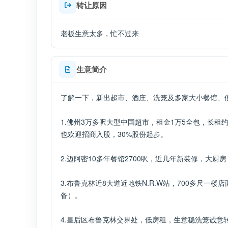
转让原因
老板生意太多，忙不过来
生意简介
了解一下，新出超市、酒庄、洗笼及多家大小餐馆​、
1.佛州3万多呎大型中国超市，租金1万5全包，长租
也欢迎招商入股，30%股份起步。
2.迈阿密10多年餐馆2700呎，近几年新装修，大厨
​3.布鲁克林近8大道近地铁N.R.W站，700多尺
备）。
4.皇后区布鲁克林交界处，低房租，生意稳洗笼诚意转