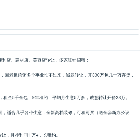
便利店、建材店、美容店转让，​多家旺铺招租：
约，因老板跨粥多个事业忙不过来，诚意转让，开330万包几十万存货，
房，租金5千全包，9年租约，平均月生意5万多，诚意转让开价23万。
一楼店面，适合几乎各种生意，全新高档装修，可租可买（送全套新办公设
让，月净利润1 万+，长租约。