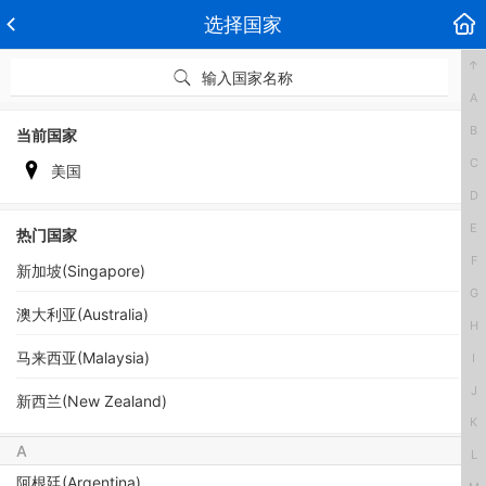
选择国家
↑
输入国家名称
A
B
当前国家
C
美国
D
E
热门国家
F
新加坡(Singapore)
G
澳大利亚(Australia)
H
马来西亚(Malaysia)
I
J
新西兰(New Zealand)
K
A
L
阿根廷(Argentina)