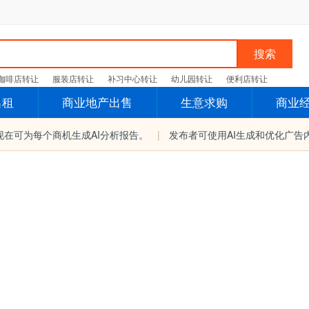
搜索
咖啡店转让
服装店转让
补习中心转让
幼儿园转让
便利店转让
出租
商业地产出售
生意求购
商业
现在可为每个商机生成AI分析报告。
|
发布者可使用AI生成和优化广告