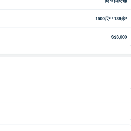
商业街商铺
1500尺² / 139米²
S$3,000