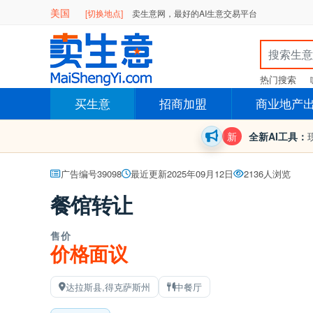
美国
[切换地点]
卖生意网，最好的AI生意交易平台
热门搜索
买生意
招商加盟
商业地产
新
全新AI工具：
广告编号39098
最近更新2025年09月12日
2136人浏览
餐馆转让
售价
价格面议
达拉斯县,得克萨斯州
中餐厅