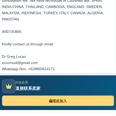
consultation fee” We have technician in Countries like: SPAIN,
INDIA,CHINA, THAILAND, CAMBODIA, ENGLAND, SWEDEN,
MALAYSIA, INDONESIA, TURKEY, ITALY, CANADA, ALGERIA,
PAKISTAN
AND DUBAI.
Kindly contact us through email
Dr Greg Lucas.
exxonssd@gmail.com
Whatsapp Nos: +918860814171
白金会员
直接联系卖家
现在加入