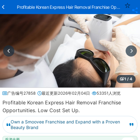
Profitable Korean Express Hair Removal Franchise Opportunities. 
1 / 4
广告编号27858
最近更新2026年02月04日
53351人浏览
Profitable Korean Express Hair Removal Franchise
Opportunities. Low Cost Set Up.
Own a Smoovee Franchise and Expand with a Proven
Beauty Brand
投资金额