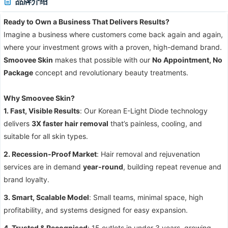
品牌介绍
Ready to Own a Business That Delivers Results?
Imagine a business where customers come back again and again,
where your investment grows with a proven, high-demand brand.
Smoovee Skin
makes that possible with our
No Appointment, No
Package
concept and revolutionary beauty treatments.
Why Smoovee Skin?
1. Fast, Visible Results
: Our Korean E-Light Diode technology
delivers
3X faster hair removal
that’s painless, cooling, and
suitable for all skin types.
2. Recession-Proof Market
: Hair removal and rejuvenation
services are in demand
year-round
, building repeat revenue and
brand loyalty.
3. Smart, Scalable Model
: Small teams, minimal space, high
profitability, and systems designed for easy expansion.
4. Trusted & Recognised
: 15 outlets in under 3 years, growing